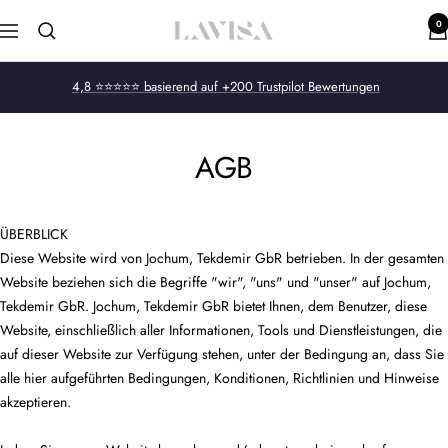
Direkt
0
LAVISA
Navigation
zum
Inhalt
4,8 ⭐⭐⭐⭐⭐ basierend auf +200 Trustpilot Bewertungen
AGB
ÜBERBLICK
Diese Website wird von Jochum, Tekdemir GbR betrieben. In der gesamten
Website beziehen sich die Begriffe "wir", "uns" und "unser" auf Jochum,
Tekdemir GbR. Jochum, Tekdemir GbR bietet Ihnen, dem Benutzer, diese
Website, einschließlich aller Informationen, Tools und Dienstleistungen, die
auf dieser Website zur Verfügung stehen, unter der Bedingung an, dass Sie
alle hier aufgeführten Bedingungen, Konditionen, Richtlinien und Hinweise
akzeptieren.