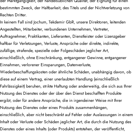
der Marktgängigkeit, der handelsüblichen Qualität, der Eignung für einen
bestimmten Zweck, der Haltbarkeit, des Titels und der Nichtverletzung von
Rechten Dritter.
In keinem Fall sind Jochum, Tekdemir GbR, unsere Direktoren, leitenden
Angestellten, Mitarbeiter, verbundenen Unternehmen, Vertreter,
Auftragnehmer, Praktikanten, Lieferanten, Dienstleister oder Lizenzgeber
haftbar für Verletzungen, Verluste, Ansprüche oder direkte, indirekte,
zufällige, strafende, spezielle oder Folgeschäden jeglicher Art,
einschließlich, ohne Einschränkung, entgangener Gewinne, entgangener
Einnahmen, verlorener Einsparungen, Datenverluste,
Wiederbeschaffungskosten oder ähnliche Schäden, unabhängig davon, ob
diese auf einem Vertrag, einer unerlaubten Handlung (einschließlich
Fahrlässigkeit) beruhen, strikte Haftung oder anderweitig, die sich aus Ihrer
Nutzung des Dienstes oder der über den Dienst beschafften Produkte
ergibt, oder für andere Ansprüche, die in irgendeiner Weise mit Ihrer
Nutzung des Dienstes oder eines Produkts zusammenhängen,
einschließlich, aber nicht beschränkt auf Fehler oder Auslassungen in einem
Inhalt oder Verluste oder Schäden jeglicher Art, die durch die Nutzung des
Dienstes oder eines Inhalts (oder Produkts) entstehen, der veröffentlicht,